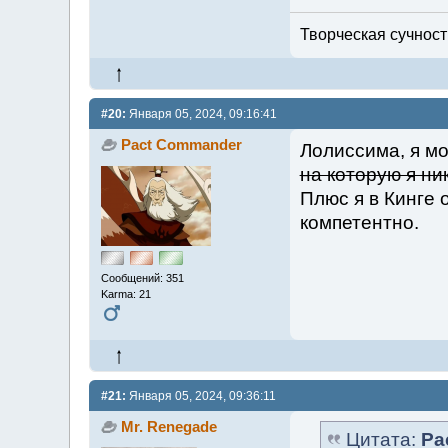
Творческая сучность
#20:
Января 05, 2024, 09:16:41
Pact Commander
Лолиссима, я мо
на которую я ни
Плюс я в Кинге 
компетентно.
Сообщений: 351
Karma: 21
#21:
Января 05, 2024, 09:36:11
Mr. Renegade
Цитата:
Pa