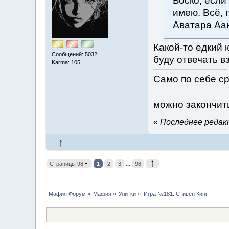
Боско, если
имею. Всё, 
Аватара Аа
Какой-то едкий 
Сообщений: 5032
буду отвечать в
Karma: 105
Само по себе ср
можно закончит
«
Последнее редакт
Страницы 98
1
2
3
...
98
Мафия Форум
»
Мафия
»
Улитки
»
Игра №181: Стивен Кинг