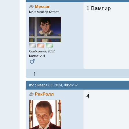
Messor
1 Вампир
МК = Мессор Катает
Сообщений: 7017
Karma: 201
#5:
Января 03, 2024, 09:26:52
РикРолл
4