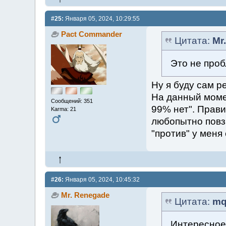
#25:
Января 05, 2024, 10:29:55
Pact Commander
Цитата:
Mr
Это не проб
Ну я буду сам р
На данный момен
Сообщений: 351
99% нет". Прави
Karma: 21
любопытно повз
"против" у меня
#26:
Января 05, 2024, 10:45:32
Mr. Renegade
Цитата:
mq
Интересное