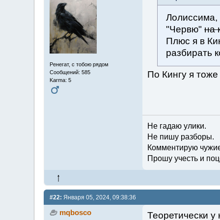
Лолиссима, 
"Червю"
на 
Плюс я в Ки
разбирать к
Ренегат, с тобою рядом
По Кингу я тоже
Сообщений: 585
Karma: 5
Не гадаю улики.
Не пишу разборы.
Комментирую чужие
Прошу учесть и поц
#22:
Января 05, 2024, 09:38:36
mqbosco
Теоретически у 