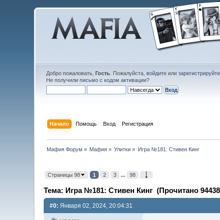
Добро пожаловать,
Гость
. Пожалуйста,
войдите
или
зарегистрируйт
Не получили
письмо с кодом активации
?
Начало
Помощь
Вход
Регистрация
Мафия Форум
»
Мафия
»
Улитки
»
Игра №181: Стивен Кинг
Страницы 98
1
2
3
...
98
Тема: Игра №181: Стивен Кинг (Прочитано 94438
#0:
Января 02, 2024, 20:04:31