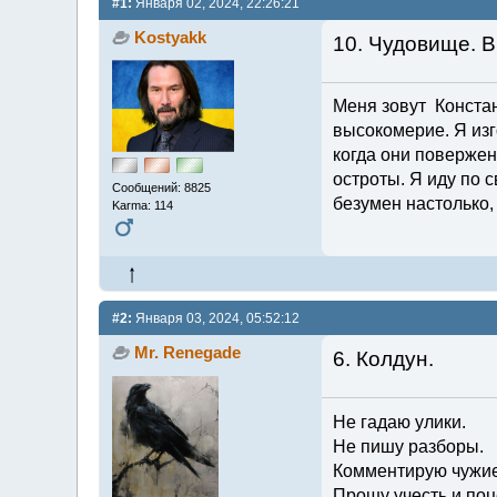
#1:
Января 02, 2024, 22:26:21
Kostyakk
10. Чудовище. В
Меня зовут Констант
высокомерие. Я изг
когда они повержен
остроты. Я иду по с
Сообщений: 8825
безумен настолько,
Karma: 114
#2:
Января 03, 2024, 05:52:12
Mr. Renegade
6. Колдун.
Не гадаю улики.
Не пишу разборы.
Комментирую чужие
Прошу учесть и поц