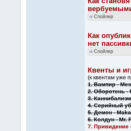
Как станов
вербуемыми
Спойлер
Как опублик
нет пассивк
Спойлер
Квенты и иг
(к квентам уже 
1. Вампир - Me
2. Оборотень -
3. Каннибализм
4. Серийный уб
5. Демон - Maka
6. Колдун - Mr.
7. Привидение 