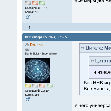
Все миры должн
Сообщений: 7017
Karma: 201
#19:
Января 05, 2024, 08:52:53
Drusha
Цитата:
Me
GM
Darth Sidius (Superadmin)
Цитат
и изнач
Без ННВ иг
Все миры д
Сообщений: 19610
Karma: 185
У него универса