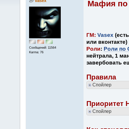
vasex
Мафия по
ГМ:
Vasex
(есть
или вконтакте)
Сообщений: 11564
Роли
:
Роли по 
Karma: 76
нейтрала, 1 ма
завербовать е
Правила
Спойлер
Приоритет 
Спойлер