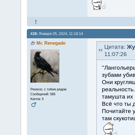
#28:
Января 05, 2024, 11:18:14
Mr. Renegade
Цитата:
Жу
11:07:26
''Лангольеры
зубами уби
Они кругля
реальность.
Ренегат, с тобою рядом
Сообщений: 585
тамушта их
Karma: 5
Всё что ты 
Почитайте у
там скукоти