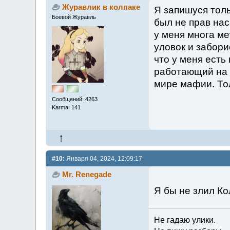
Журавлик в колпаке
Я запишуся толь
Боевой Журавль
был не прав нас
у меня многа ме
уловок и забори
что у меня есть 
работающий на 
мире мафии. Тол
Сообщений: 4263
Karma: 141
#10:
Января 04, 2024, 12:09:17
Mr. Renegade
Я бы не злил Ко
Не гадаю улики.