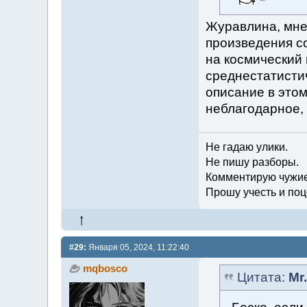
Журавлина, мне 
произведения со
на космический 
среднестатистич
описание в этом
неблагодарное, 
Не гадаю улики.
Не пишу разборы.
Комментирую чужие
Прошу учесть и поц
#29:
Января 05, 2024, 11:22:40
mqbosco
Цитата:
Mr