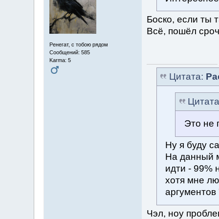
Боско, если ты 
Всё, пошёл сроч
Ренегат, с тобою рядом
Сообщений: 585
Karma: 5
Цитата:
Pa
Цитат
Это не 
Ну я буду с
На данный м
идти - 99% 
хотя мне л
аргументов 
Чэл, ноу пробле