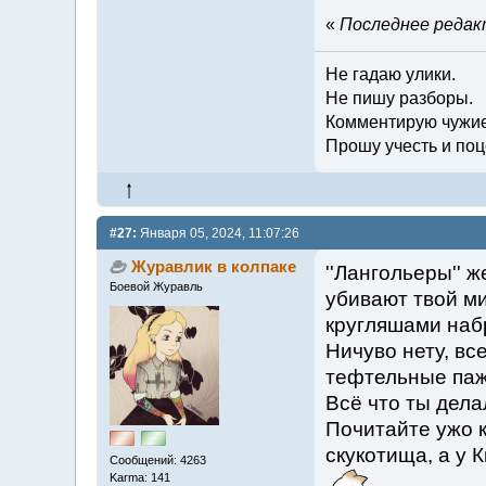
«
Последнее редакт
Не гадаю улики.
Не пишу разборы.
Комментирую чужие
Прошу учесть и поц
#27:
Января 05, 2024, 11:07:26
Журавлик в колпаке
''Лангольеры'' ж
Боевой Журавль
убивают твой м
кругляшами наб
Ничуво нету, вс
тефтельные па
Всё что ты дела
Почитайте ужо к
скукотища, а у 
Сообщений: 4263
Karma: 141