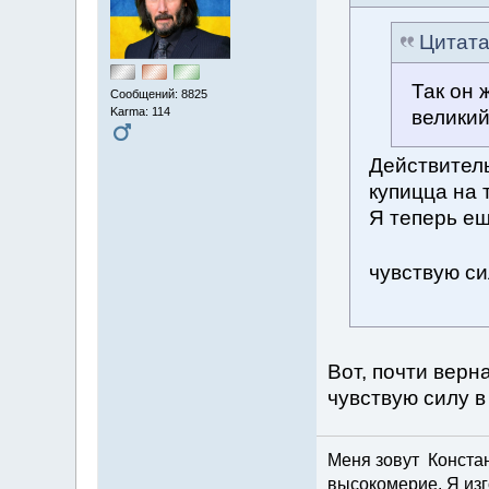
Цитат
Так он 
Сообщений: 8825
Karma: 114
великий
Действитель
купицца на 
Я теперь ещ
чувствую с
Вот, почти верн
чувствую силу в
Меня зовут Констант
высокомерие. Я изг