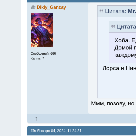
Dikiy_Ganzay
Цитата:
Mr
Цитат
Хоба. Е
Домой п
каждом
Сообщений: 666
Karma: 7
Лорса и Нин
Ммм, позову, но
#9:
Января 04, 2024, 11:24:31