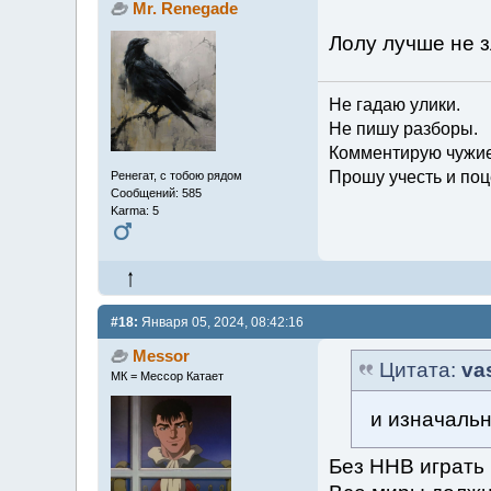
Mr. Renegade
Лолу лучше не з
Не гадаю улики.
Не пишу разборы.
Комментирую чужие
Прошу учесть и поц
Ренегат, с тобою рядом
Сообщений: 585
Karma: 5
#18:
Января 05, 2024, 08:42:16
Messor
Цитата:
va
МК = Мессор Катает
и изначаль
Без ННВ играть