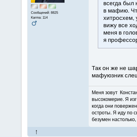
всегда был 
в мафию. Чт
Сообщений: 8825
хитросхем, 
Karma: 114
вижу все хо
меня в голо
я профессор
Так он же не ша
мафуюзник слеш
Меня зовут Констант
высокомерие. Я изг
когда они повержен
остроты. Я иду по с
безумен настолько,