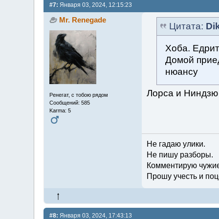
#7:
Января 03, 2024, 12:15:23
Mr. Renegade
Цитата:
Di
Хоба. Едрит
Домой приед
нюансу
Лорса и Ниндзю 
Ренегат, с тобою рядом
Сообщений: 585
Karma: 5
Не гадаю улики.
Не пишу разборы.
Комментирую чужие
Прошу учесть и поц
#8:
Января 03, 2024, 17:43:13