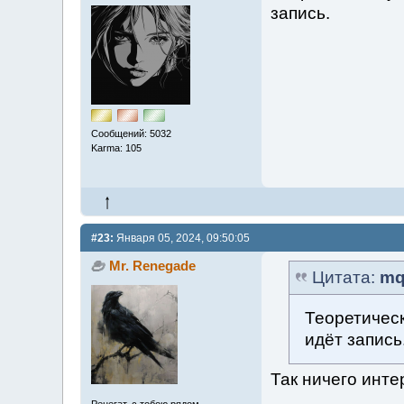
запись.
Сообщений: 5032
Karma: 105
#23:
Января 05, 2024, 09:50:05
Mr. Renegade
Цитата:
mq
Теоретическ
идёт запись
Так ничего инте
Ренегат, с тобою рядом