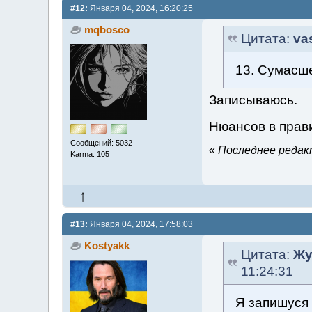
#12:
Января 04, 2024, 16:20:25
mqbosco
Цитата:
va
13. Сумасш
Записываюсь.
Нюансов в прави
Сообщений: 5032
«
Последнее редакт
Karma: 105
#13:
Января 04, 2024, 17:58:03
Kostyakk
Цитата:
Жу
11:24:31
Я запишуся 