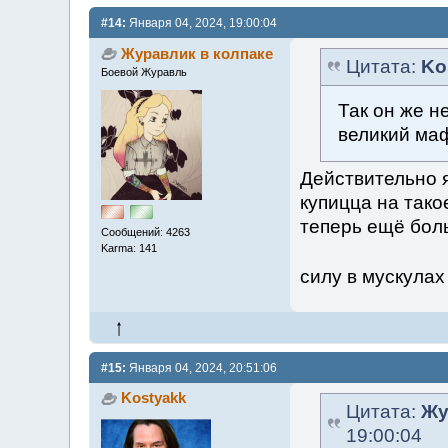
#14:
Января 04, 2024, 19:00:04
Журавлик в колпаке
Цитата:
Ko
Боевой Журавль
Так он же н
великий маф
Действительно я
купицца на тако
теперь ещё боль
Сообщений: 4263
Karma: 141
силу в мускула
#15:
Января 04, 2024, 20:51:06
Kostyakk
Цитата:
Жу
19:00:04