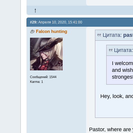
#29:
Апреля 10, 2020, 15:41:00
Falcon hunting
Цитата:
pas
Цитата
I welcom
and wish
strongest
Сообщений: 1544
Karma: 1
Hey, look, an
Pastor, where ar