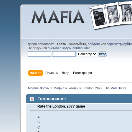
Добро пожаловать,
Гость
. Пожалуйста,
войдите
или
зарегистрируйт
Не получили
письмо с кодом активации
?
Начало
Помощь
Вход
Регистрация
Мафия Форум
»
Мафия
»
Улитки
»
London, 2077. The Mad Hatter
Голосование
Rate the London, 2077 game
A
B
C