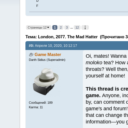
D
F
Страницы 12
1
2
3
...
12
Тема: London, 2077. The Mad Hatter (Прочитано 3
#0:
Апреля 10, 2020, 10:12:17
Game Master
Oi, mates! Wanna 
Darth Sidius (Superadmin)
moloko
tea? How a
throats? Well then
yourself at home!
This thread is cr
game.
Anyone, inc
by, can comment o
Сообщений: 189
Karma: 11
game's and forum's
that can change t
information—you ge