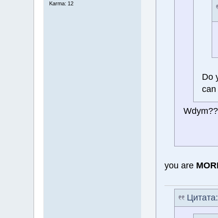
Karma: 12
Do 
can
Wdym?
you are
MOR
Цитата