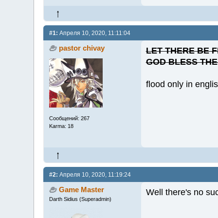
#1:
Апреля 10, 2020, 11:11:04
pastor chivay
LET THERE BE 
GOD BLESS THE
flood only in engli
Сообщений: 267
Karma: 18
#2:
Апреля 10, 2020, 11:19:24
Game Master
Well there's no suc
Darth Sidius (Superadmin)