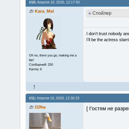
#10:
Апреля 10, 2020, 12:17:50
Kara_Mel
Спойлер
I don't trust nobody a
I'll be the actress sta
Oh no, there you go, making me a
liar!
Сообщений: 250
Karma: 6
#11:
Апреля 10, 2020, 12:30:25
l10ha
[ Гостям не разр