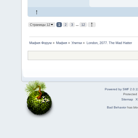
Страницы 12
1
2
3
...
12
Мафия Форум
»
Мафия
»
Улитки
»
London, 2077. The Mad Hatter
Powered by SMF 2.0.1
Protected
Sitemap
X
Bad Behavior
has bl