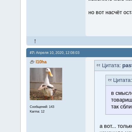
но вот насчёт ост
#7:
Апреля 10, 2020, 12:08:03
l10ha
Цитата:
pas
Цитата
в смысл
товарищ
так сбли
Сообщений: 143
Karma: 12
а вот... толь