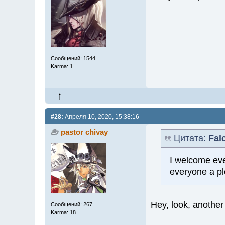
Сообщений: 1544
Karma: 1
#28:
Апреля 10, 2020, 15:38:16
pastor chivay
Цитата:
Fal
I welcome eve
everyone a pl
Hey, look, another
Сообщений: 267
Karma: 18