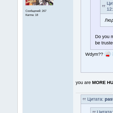
Ци
12
Сообщений: 267
Karma: 18
Люд
Do you m
be trus
Wdym??
you are
MORE H
Цитата:
pas
Цитата