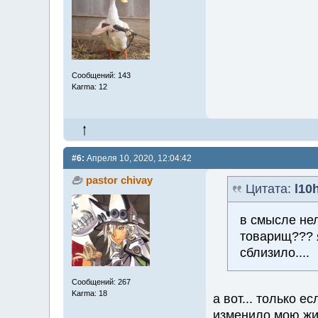
Сообщений: 143
Karma: 12
#6:
Апреля 10, 2020, 12:04:42
pastor chivay
Цитата:
l10
в смысле нел
товарищ??? я
сблизило....
Сообщений: 267
Karma: 18
а вот... только е
изменило мою жиз