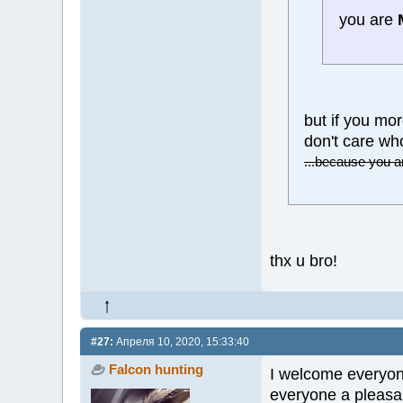
you are
but if you m
don't care wh
...because you ar
thx u bro!
#27:
Апреля 10, 2020, 15:33:40
Falcon hunting
I welcome everyone
everyone a pleasa