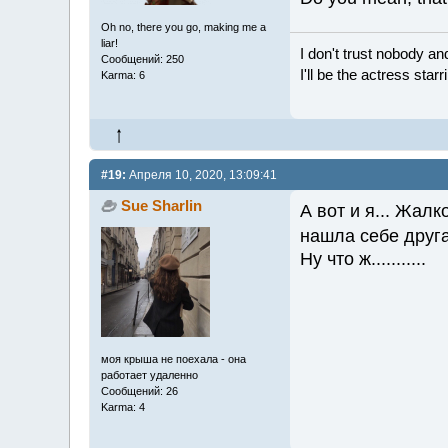
Oh no, there you go, making me a
liar!
I don't trust nobody a
Сообщений: 250
I'll be the actress sta
Karma: 6
#19:
Апреля 10, 2020, 13:09:41
Sue Sharlin
А вот и я... Жалк
нашла себе дру
Ну что ж...........
моя крыша не поехала - она
работает удаленно
Сообщений: 26
Karma: 4