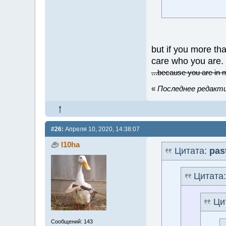
but if you more t
care who you are.
...because you are in m
«
Последнее редактир
#26:
Апреля 10, 2020, 14:38:07
l10ha
Цитата:
pas
Цитата
Ци
Сообщений: 143