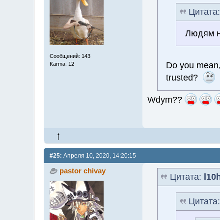
Цитата
Людям н
Сообщений: 143
Do you mean, 
Karma: 12
trusted?
Wdym??
#25:
Апреля 10, 2020, 14:20:15
pastor chivay
Цитата:
l10
Цитата