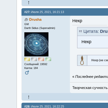
#27:
Июля 25, 2021, 16:21:13
Drusha
Некр
GM
Darth Sidius (Superadmin)
Цитата:
Dru
Некр
Некр (не с
Сообщений: 19592
Karma: 184
«
Последнее редактир
Творческая сучность.
#28:
Июля 25, 2021, 16:22:25