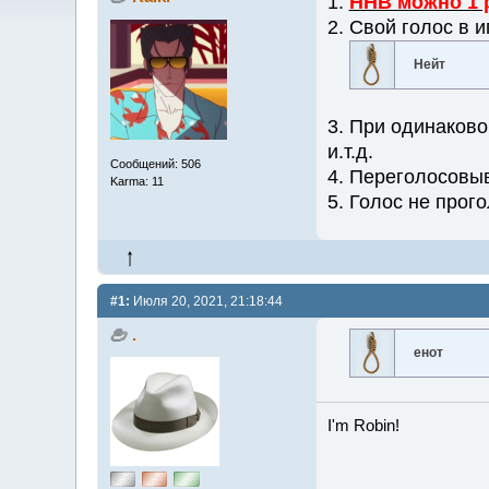
1.
ННВ можно 1 
2. Свой голос в 
Нейт
3. При одинаково
и.т.д.
Сообщений: 506
4. Переголосовы
Karma: 11
5. Голос не прог
#1:
Июля 20, 2021, 21:18:44
.
енот
I'm Robin!