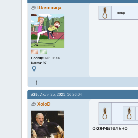
Шляпница
некр
Сообщений: 11906
Karma: 97
#29:
Июля 25, 2021, 16:26:04
XoloD
окончательно