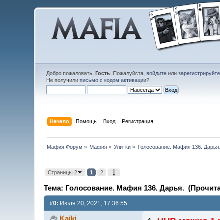
Добро пожаловать,
Гость
. Пожалуйста,
войдите
или
зарегистрируйт
Не получили
письмо с кодом активации
?
Начало
Помощь
Вход
Регистрация
Мафия Форум
»
Мафия
»
Улитки
»
Голосование. Мафия 136. Дарья
Страницы 2
1
2
Тема: Голосование. Мафия 136. Дарья. (Прочита
#0:
Июля 20, 2021, 17:36:55
Kaiki