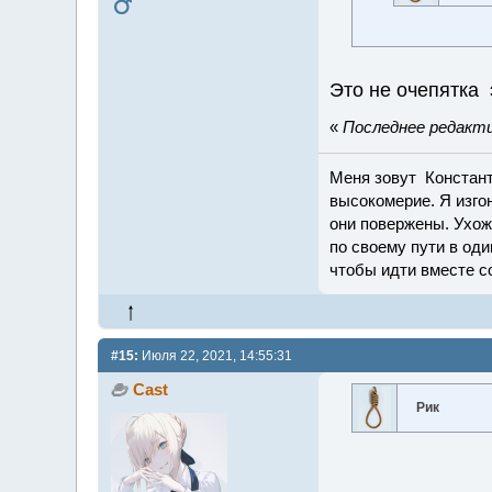
Это не очепятка 
«
Последнее редактир
Меня зовут Константи
высокомерие. Я изго
они повержены. Ухож
по своему пути в оди
чтобы идти вместе с
#15:
Июля 22, 2021, 14:55:31
Cast
Рик