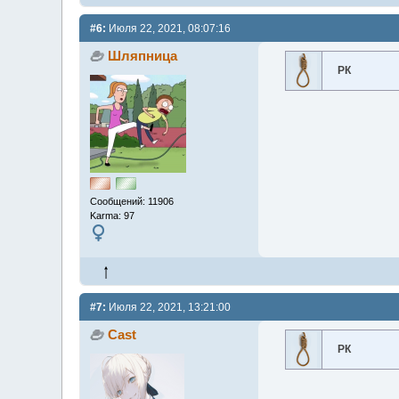
#6:
Июля 22, 2021, 08:07:16
Шляпница
РК
Сообщений: 11906
Karma: 97
#7:
Июля 22, 2021, 13:21:00
Cast
РК