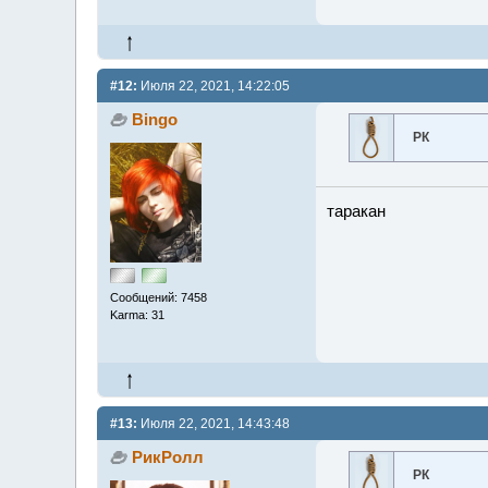
#12:
Июля 22, 2021, 14:22:05
Bingo
РК
таракан
Сообщений: 7458
Karma: 31
#13:
Июля 22, 2021, 14:43:48
РикРолл
РК