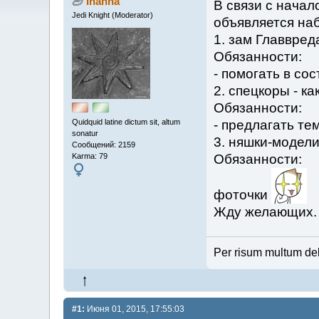
Inanna
В связи с начал
Jedi Knight (Moderator)
объявляется наб
1. зам Главвред
Обязанности:
- помогать в со
2. спецкоры - к
Обязанности:
Quidquid latine dictum sit, altum
- предлагать те
sonatur
3. няшки-модел
Сообщений: 2159
Karma: 79
Обязанности:
фоточки
Жду желающих.
Per risum multum de
#1:
Июня 01, 2015, 17:55:03