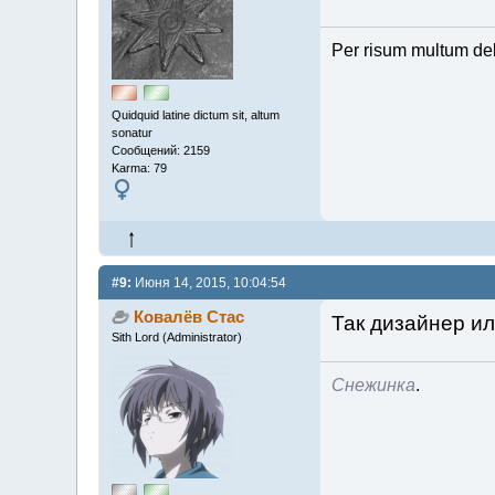
Per risum multum de
Quidquid latine dictum sit, altum
sonatur
Сообщений: 2159
Karma: 79
#9:
Июня 14, 2015, 10:04:54
Ковалёв Стас
Так дизайнер ил
Sith Lord (Administrator)
Снежинка
.