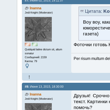
#7:
Июня 02, 2015, 19:11:57
Inanna
Цитата:
Ko
Jedi Knight (Moderator)
Воу воу, ка
юморестиче
газета)
Фоточки готовь 
Quidquid latine dictum sit, altum
sonatur
Сообщений: 2159
Per risum multum de
Karma: 79
#8:
Июня 13, 2015, 18:30:00
Inanna
Друзья! Срочно
Jedi Knight (Moderator)
текст. Картинки 
помочь?