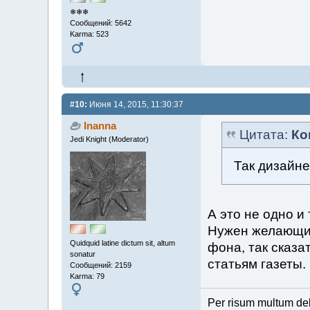
❄❄❄
Сообщений: 5642
Karma: 523
#10:
Июня 14, 2015, 11:30:37
Inanna
Цитата:
Ко
Jedi Knight (Moderator)
Так дизайне
А это не одно и
Нужен желающий
Quidquid latine dictum sit, altum
фона, так сказа
sonatur
статьям газеты.
Сообщений: 2159
Karma: 79
Per risum multum de