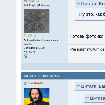
Inanna
Цитата:
Ko
Jedi Knight (Moderator)
Ну это, как
Готовь фоточк
Quidquid latine dictum sit, altum
sonatur
Сообщений: 2159
Per risum multum de
Karma: 79
#6:
Июня 02, 2015, 08:25:57
Kostyakk
Цитата:
La
Цитат