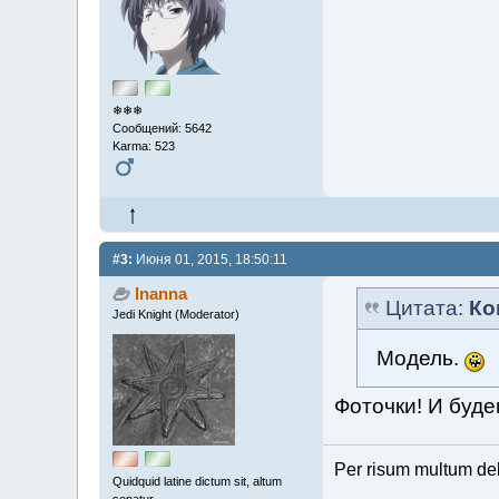
❄❄❄
Сообщений: 5642
Karma: 523
#3:
Июня 01, 2015, 18:50:11
Inanna
Цитата:
Ко
Jedi Knight (Moderator)
Модель.
Фоточки! И буде
Per risum multum de
Quidquid latine dictum sit, altum