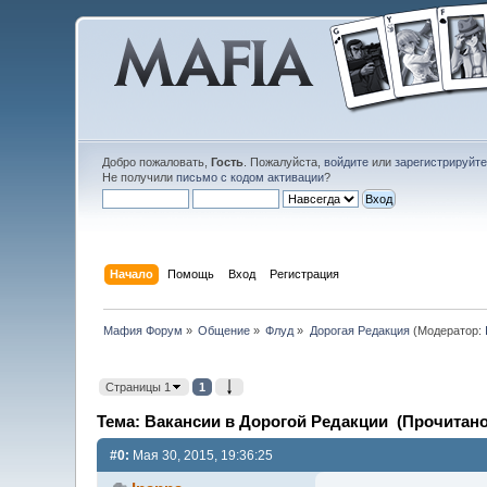
Добро пожаловать,
Гость
. Пожалуйста,
войдите
или
зарегистрируйт
Не получили
письмо с кодом активации
?
Начало
Помощь
Вход
Регистрация
Мафия Форум
»
Общение
»
Флуд
»
Дорогая Редакция
(Модератор:
Страницы 1
1
Тема: Вакансии в Дорогой Редакции (Прочитано 
#0:
Мая 30, 2015, 19:36:25