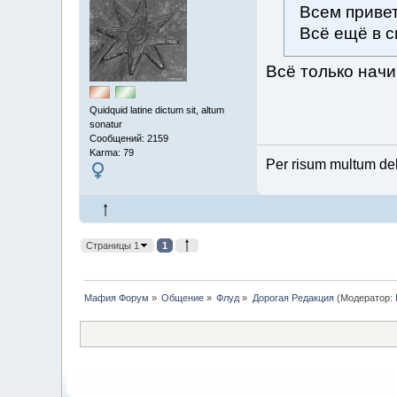
Всем привет
Всё ещё в с
Всё только начи
Quidquid latine dictum sit, altum
sonatur
Сообщений: 2159
Karma: 79
Per risum multum de
Страницы 1
1
Мафия Форум
»
Общение
»
Флуд
»
Дорогая Редакция
(Модератор: