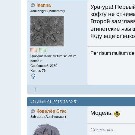
Inanna
Ура-ура! Первы
Jedi Knight (Moderator)
кофту не отнима
Второй замглав
египетские язы
Жду еще спецкор
Per risum multum de
Quidquid latine dictum sit, altum
sonatur
Сообщений: 2159
Karma: 79
#2:
Июня 01, 2015, 18:32:51
Ковалёв Стас
Модель.
Sith Lord (Administrator)
Снежинка
.