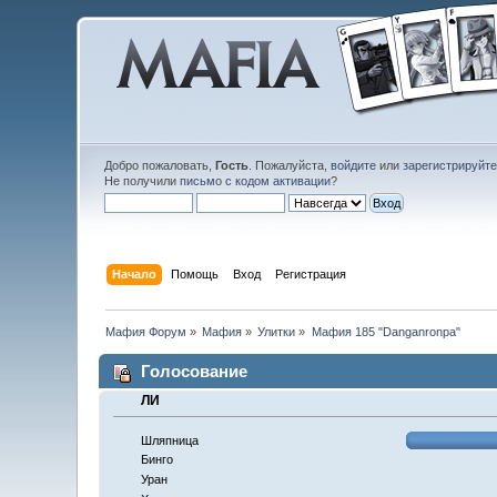
Добро пожаловать,
Гость
. Пожалуйста,
войдите
или
зарегистрируйт
Не получили
письмо с кодом активации
?
Начало
Помощь
Вход
Регистрация
Мафия Форум
»
Мафия
»
Улитки
»
Мафия 185 "Danganronpa"
Голосование
ЛИ
Шляпница
Бинго
Уран