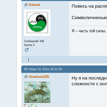
Kitarel
Повесь на распя
Символичненько.
Я – часть той силы,
Сообщений: 438
Karma: 6
#7:
Июня 18, 2024, 09:31:39
Uranium235
Ну я на последн
сложности с он