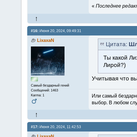
«
Последнее редакт
#16:
Июня 20, 2024, 09:49:31
LixaxaN
Цитата:
Шл
Ты какой Л
Лирой?)
Учитывая что вы
Самый бездарный гений
Сообщений: 1463
Или самый бездарн
Karma: 1
выбор. В любом слу
#17:
Июня 20, 2024, 11:42:53
LixaxaN