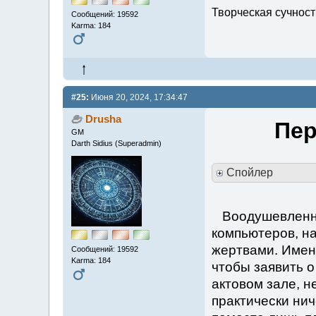
Творческая сучность
Сообщений: 19592
Karma: 184
#25:
Июня 20, 2024, 17:34:47
Drusha
Пер
GM
Darth Sidius (Superadmin)
Спойлер
Воодушевленны
компьютеров, н
жертвами. Именн
Сообщений: 19592
Karma: 184
чтобы заявить о
актовом зале, н
практически нич