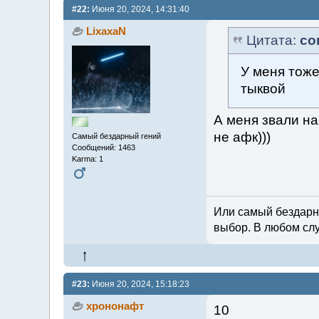
#22:
Июня 20, 2024, 14:31:40
LixaxaN
Цитата:
со
У меня тоже
тыквой
А меня звали на
не афк)))
Самый бездарный гений
Сообщений: 1463
Karma: 1
Или самый бездарн
выбор. В любом слу
#23:
Июня 20, 2024, 15:18:23
хрононафт
10