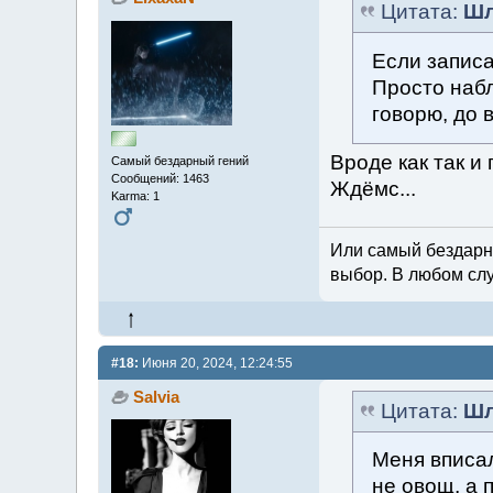
Цитата:
Шл
Если записа
Просто наб
говорю, до 
Вроде как так и
Самый бездарный гений
Сообщений: 1463
Ждёмс...
Karma: 1
Или самый бездарн
выбор. В любом слу
#18:
Июня 20, 2024, 12:24:55
Salvia
Цитата:
Шл
Меня вписал
не овощ, а 