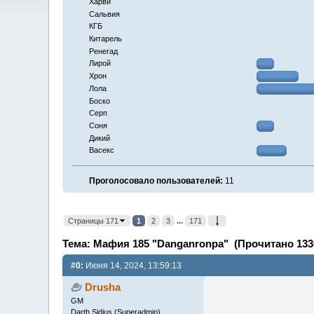
Харви
Сальвия
КГБ
Китарель
Ренегад
Лирой
Хрон
Лола
Боско
Серп
Соня
Дикий
Васекс
Проголосовало пользователей:
11
Страницы 171
1
2
3
...
171
Тема: Мафия 185 "Danganronpa" (Прочитано 1336
#0:
Июня 14, 2024, 13:59:13
Drusha
GM
Darth Sidius (Superadmin)