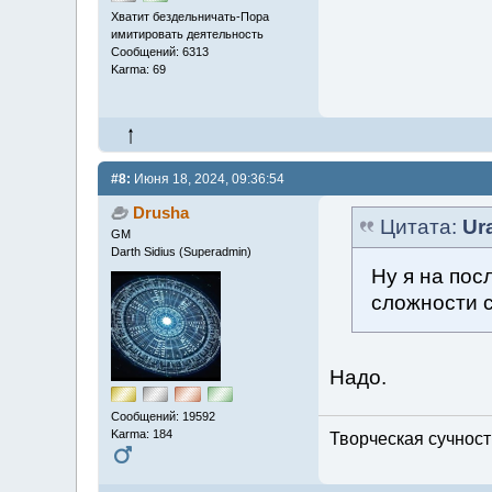
Хватит бездельничать-Пора
имитировать деятельность
Сообщений: 6313
Karma: 69
#8:
Июня 18, 2024, 09:36:54
Drusha
Цитата:
Ur
GM
Darth Sidius (Superadmin)
Ну я на пос
сложности 
Надо.
Сообщений: 19592
Karma: 184
Творческая сучность