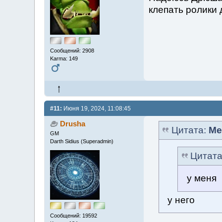
клепать ролики 
Сообщений: 2908
Karma: 149
#11:
Июня 19, 2024, 11:08:45
Drusha
Цитата:
Me
GM
Darth Sidius (Superadmin)
Цитат
у меня
у него
Сообщений: 19592