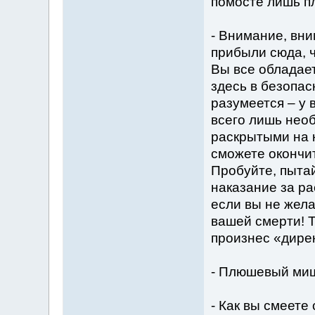
помосте лишь п
- Внимание, вни
прибыли сюда, ч
Вы все обладает
здесь в безопа
разумеется – у 
всего лишь необ
раскрытыми на к
сможете окончи
Пробуйте, пытай
наказание за ра
если вы не жела
вашей смерти! Т
произнес «дире
- Плюшевый миш
- Как вы смеет