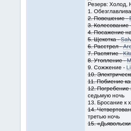
Резерв: Холод, 
1. Обезглавлив
2. Повешение -
3. Колесование 
4. Посажение на
5. Щекотка -
Salv
6. Расстрел -
Аг
7. Распятие -
Kit
8. Утопление -
M
9. Сожжение -
L
10. Электрическ
11. Побиение к
12. Погребение 
седьмую ночь
13. Бросание к 
14. Четвертован
третью ночь
15. «Дьявольски