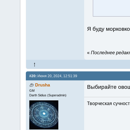
Я буду морковк
«
Последнее редакт
#20:
Июня 20, 2024, 12:51:39
Drusha
Выбирайте овощ
GM
Darth Sidius (Superadmin)
Творческая сучность