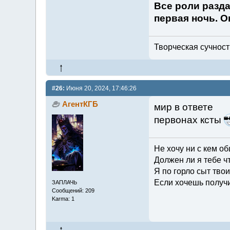
Все роли разда
первая ночь. Он
Творческая сучность
#26:
Июня 20, 2024, 17:46:26
АгентКГБ
мир в ответе
первонах ксты
Не хочу ни с кем об
Должен ли я тебе ч
Я по горло сыт тво
Если хочешь получи
ЗАПЛАЧЬ
Сообщений: 209
Karma: 1