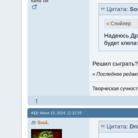
Karma: 184
Цитата:
So
Спойлер
Надеюсь Др
будет клепа
Решил сыграть?)
«
Последнее редакт
Творческая сучность
#12:
Июня 19, 2024, 11:32:29
SouL
Цитата:
Dr