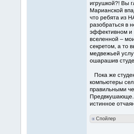
игрушкой?! Вы г
Марианской впа
что ребята из Н
разобраться в н
эффективном и 
вселенной – мои
секретом, а то 
медвежьей услу
ошарашив студе
Пока же студен
компьютеры сел
правильными че
Предвкушающе. 
истинное отчаян
Спойлер