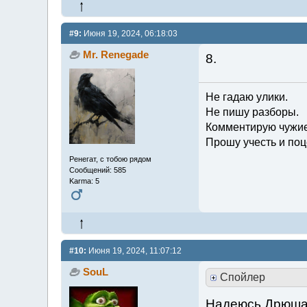
#9:
Июня 19, 2024, 06:18:03
Mr. Renegade
8.
Не гадаю улики.
Не пишу разборы.
Комментирую чужие
Прошу учесть и поц
Ренегат, с тобою рядом
Сообщений: 585
Karma: 5
#10:
Июня 19, 2024, 11:07:12
SouL
Спойлер
Надеюсь Дрюша 