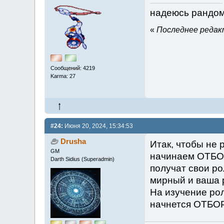
надеюсь рандом
«
Последнее редакт
Сообщений: 4219
Karma: 27
#24:
Июня 20, 2024, 15:34:53
Drusha
Итак, чтобы не 
GM
начинаем ОТБОР
Darth Sidius (Superadmin)
получат свои ро
мирный и ваша 
На изучение рол
начнется ОТБОР