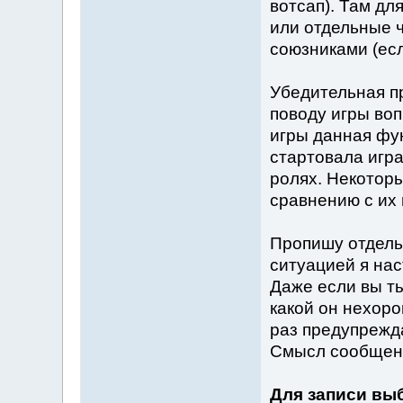
вотсап). Там дл
или отдельные ч
союзниками (есл
Убедительная п
поводу игры вопр
игры данная фун
стартовала игр
ролях. Некотор
сравнению с их
Пропишу отдель
ситуацией я нас
Даже если вы ты
какой он нехоро
раз предупрежд
Смысл сообщени
Для записи выб