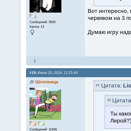
Вот интересно, 
червяком на 3 п
Сообщений: 3500
Karma: 13
Думаю игру над
#19:
Июня 20, 2024, 12:25:40
Шляпница
Цитата:
Li
Цитат
Ты како
Лирой?
Сообщений: 11906