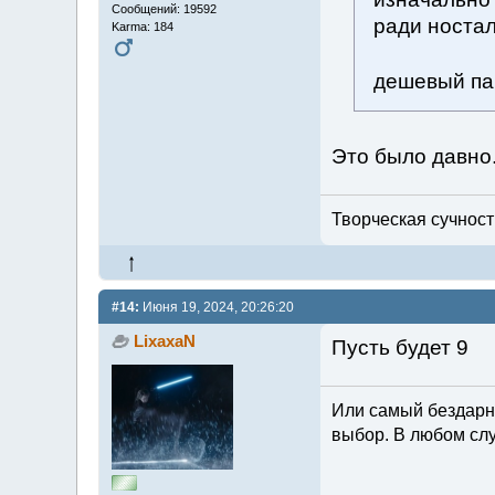
Сообщений: 19592
ради ностал
Karma: 184
дешевый п
Это было давно.
Творческая сучность
#14:
Июня 19, 2024, 20:26:20
LixaxaN
Пусть будет 9
Или самый бездарн
выбор. В любом слу