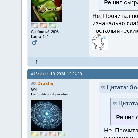
Решил сыгр
Не. Прочитал п
изначально сла
ностальгически
Сообщений: 2908
Karma: 149
#13:
Июня 19, 2024, 12:24:10
Drusha
Цитата:
So
GM
Darth Sidius (Superadmin)
Цитат
Решил 
Не. Прочит
изначально