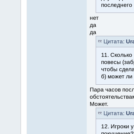
последнего
нет
да
да
Цитата:
Ur
11. Сколько
повесы (заб
чтобы сдел
б) может ли
Пара часов пос
обстоятельства
Может.
Цитата:
Ur
12. Игроки 
покушение?