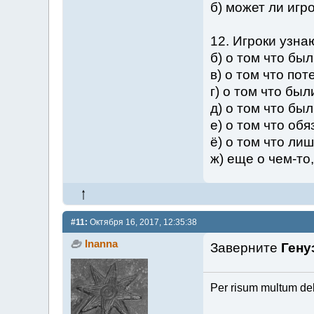
б) может ли игр
12. Игроки узна
б) о том что бы
в) о том что по
г) о том что бы
д) о том что бы
е) о том что об
ё) о том что ли
ж) еще о чем-то
#11:
Октября 16, 2017, 12:35:38
Inanna
Заверните
Гену
Per risum multum de