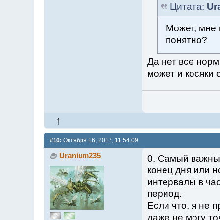
Цитата:
Ur
Может, мне 
понятно?
Да нет все норм
может и косяки 
#10:
Октября 16, 2017, 11:54:09
Uranium235
0. Самый важны
конец дня или н
интервалы в час
период.
Если что, я не 
даже не могу то