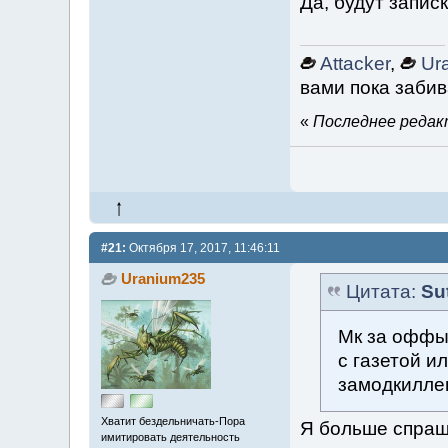
Да, будут запис
Attacker
,
Ur
вами пока забив
«
Последнее редакт
#21:
Октября 17, 2017, 11:46:11
Uranium235
Цитата:
Su
Мк за оффы 
с газетой и
замодкилле
Хватит бездельничать-Пора
Я больше спраши
имитировать деятельность