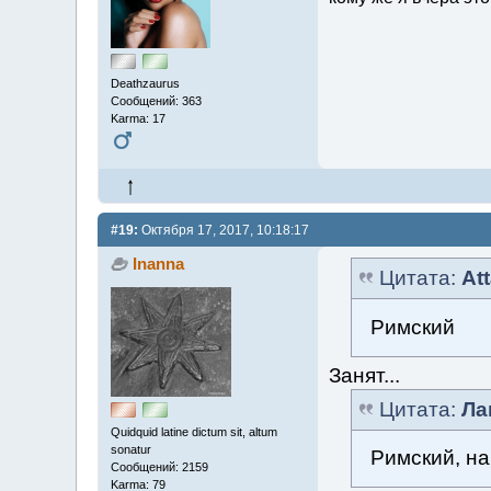
Deathzaurus
Сообщений: 363
Karma: 17
#19:
Октября 17, 2017, 10:18:17
Inanna
Цитата:
At
Римский
Занят...
Цитата:
Ла
Quidquid latine dictum sit, altum
sonatur
Римский, н
Сообщений: 2159
Karma: 79