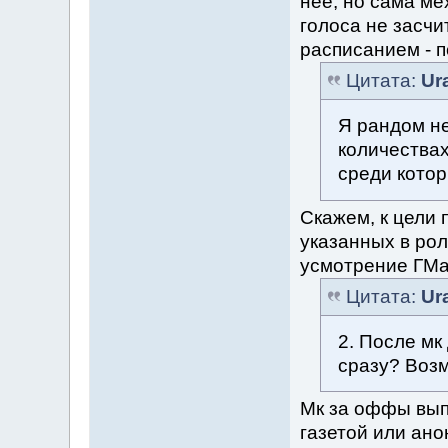
нее, но сама ме
голоса не засчи
расписанием - п
Цитата:
Ur
Я рандом н
количества
среди кото
Скажем, к цели
указанных в рол
усмотрение ГМа
Цитата:
Ur
2. После мк
сразу? Возм
Мк за оффы выпи
газетой или ан