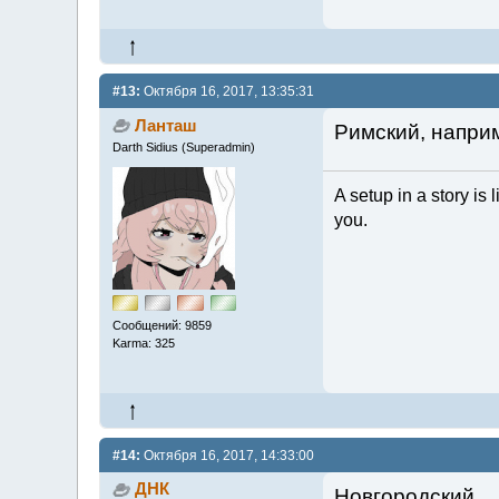
#13:
Октября 16, 2017, 13:35:31
Ланташ
Римский, напри
Darth Sidius (Superadmin)
A setup in a story is 
you.
Сообщений: 9859
Karma: 325
#14:
Октября 16, 2017, 14:33:00
ДНК
Новгородский.