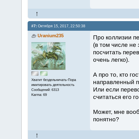
#7:
Октября 15, 2017, 22:50:38
Uranium235
Про коллизии п
(в том числе не
посчитать пере
очень легко).
А про то, кто гос
Хватит бездельничать-Пора
направленный пе
имитировать деятельность
Или если перево
Сообщений: 6313
Karma: 69
считаться его г
Может, мне вооб
понятно?