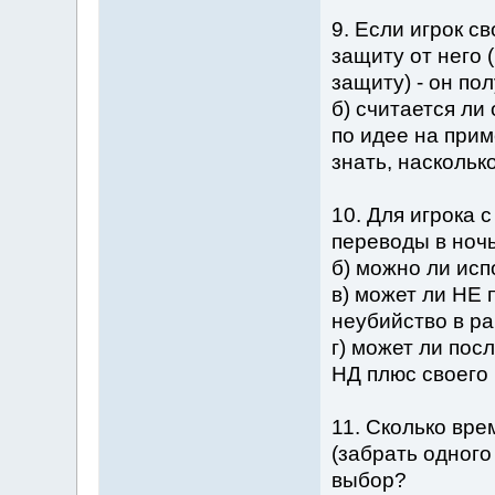
9. Если игрок с
защиту от него 
защиту) - он по
б) считается ли
по идее на прим
знать, наскольк
10. Для игрока с
переводы в ноч
б) можно ли исп
в) может ли НЕ
неубийство в р
г) может ли пос
НД плюс своего 
11. Сколько вре
(забрать одного
выбор?