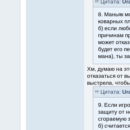
Цитата:
Ur
8. Маньяк м
коварных пл
б) если люб
причинам пр
может отказ
будет его п
мана), ты з
Хм, думаю на э
отказаться от в
выстрела, чтобы
Цитата:
Ur
9. Если игр
защиту от н
сгораемую з
б) считаетс