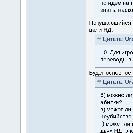
по идее на 
знать, наск
Покушающийся по
цели НД.
Цитата:
Ur
10. Для игр
переводы в
Будет основное 
Цитата:
Ur
б) можно ли
абилки?
в) может ли
неубийство 
г) может ли
двух НД плю