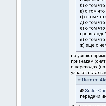
б) о том чт
в) о том чт
г) о том чт
д) о том чт
е) о том чт
пропаганда
ё) о том чт
ж) еще о че
не узнают прямы
признакам (сня
о переводах (на
узнают, остально
Цитата:
Al
Sutter Ca
передачи и