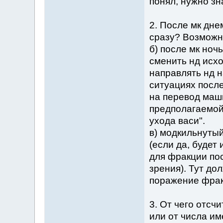
понял, нужно зна
2. После мк дне
сразу? Возможн
б) после мк ноч
сменить нд исхо
направлять нд н
ситуациях посл
на перевод маши
предполагаемой
ухода васи".
в) модкильнуты
(если да, будет
для фракции пос
зрения). Тут до
поражение фрак
3. От чего отсч
или от числа им