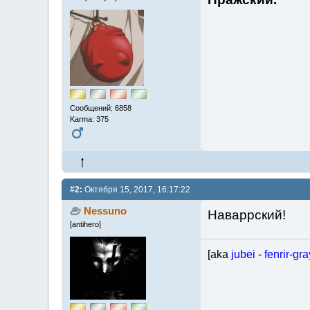
Сообщений: 6858
Karma: 375
#2:
Октября 15, 2017, 16:17:22
Nessuno
Наваррский!
[antihero]
[aka
jubei
-
fenrir-gra