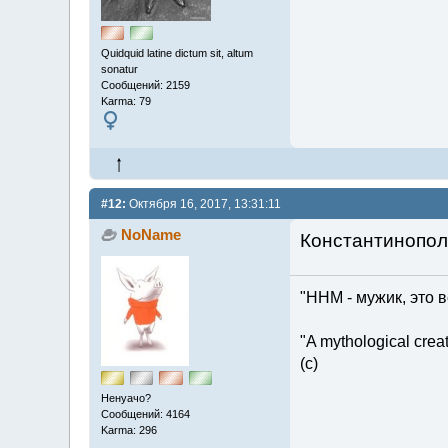
Quidquid latine dictum sit, altum
sonatur
Сообщений: 2159
Karma: 79
#12:
Октября 16, 2017, 13:31:11
NoName
Константинополь
"ННМ - мужик, это в
"A mythological creatu
(c)
Ненуачо?
Сообщений: 4164
Karma: 296