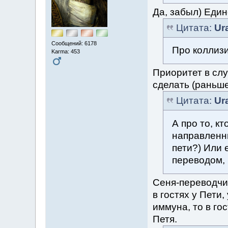
Да, забыл) Един
Цитата:
Ur
Сообщений: 6178
Про коллиз
Karma: 453
Приоритет в сл
сделать (раньше
Цитата:
Ur
А про то, кт
направленны
пети?) Или 
переводом, 
Сеня-переводчи
в гостях у Пети,
иммуна, то в гос
Петя.