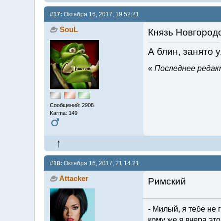
#17:
Октября 16, 2017, 19:52:21
SouL
Князь Новгород
А блин, занято 
«
Последнее редакт
Сообщений: 2908
Karma: 149
#18:
Октября 16, 2017, 21:14:21
Attacker
Римский
- Милый, я тебе не 
кому же я вчера эт