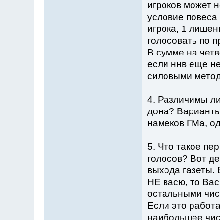
игроков может н
условие повеса
игрока, 1 лишен
голосовать по п
В сумме на четв
если ннв еще не
силовыми мето
4. Различимы л
дона? Варианты
намеков ГМа, о
5. Что такое п
голосов? Вот де
выхода газеты. 
НЕ васю, то Ва
остальными числ
Если это работа
наибольшее чис