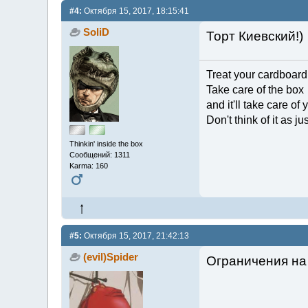
#4:
Октября 15, 2017, 18:15:41
SoliD
Торт Киевский!)
Treat your cardboard
Take care of the box
and it'll take care of 
Don't think of it as j
Thinkin' inside the box
Сообщений: 1311
Karma: 160
#5:
Октября 15, 2017, 21:42:13
(evil)Spider
Ограничения на