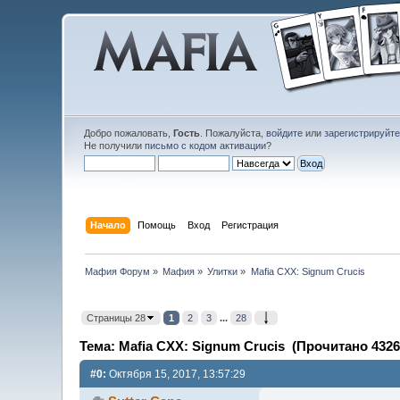
Добро пожаловать,
Гость
. Пожалуйста,
войдите
или
зарегистрируйт
Не получили
письмо с кодом активации
?
Начало
Помощь
Вход
Регистрация
Мафия Форум
»
Мафия
»
Улитки
»
Mafia CXX: Signum Crucis
Страницы 28
1
2
3
...
28
Тема: Mafia CXX: Signum Crucis (Прочитано 4326
#0:
Октября 15, 2017, 13:57:29