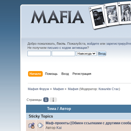
Добро пожаловать,
Гость
. Пожалуйста,
войдите
или
зарегистрируйт
Не получили
письмо с кодом активации
?
Начало
Помощь
Вход
Регистрация
Мафия Форум
»
Мафия
»
Мафия
(Модератор:
Ковалёв Стас
)
Страницы:
1
Тема
/
Автор
Sticky Topics
Маф-проекты [Обмен ссылками с другими сооб
Автор
Kai