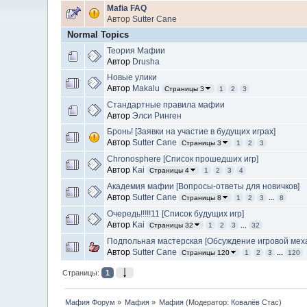
Mafia FAQ
Автор
Sutter Cane
Normal Topics
Теория Мафии
Автор
Drusha
Новые улики
Автор
Makalu
Страницы 3
1
2
3
Стандартные правила мафии
Автор
Элси Ринген
Бронь! [Заявки на участие в будущих играх]
Автор
Sutter Cane
Страницы 3
1
2
3
Chronosphere [Список прошедших игр]
Автор
Kai
Страницы 4
1
2
3
4
Академия мафии [Вопросы-ответы для новичков]
Автор
Sutter Cane
Страницы 8
1
2
3
...
8
Очередь!!!!!11 [Список будущих игр]
Автор
Kai
Страницы 32
1
2
3
...
32
Подпольная мастерская [Обсуждение игровой мех
Автор
Sutter Cane
Страницы 120
1
2
3
...
120
Страницы:
1
Мафия Форум
»
Мафия
»
Мафия
(Модератор:
Ковалёв Стас
)