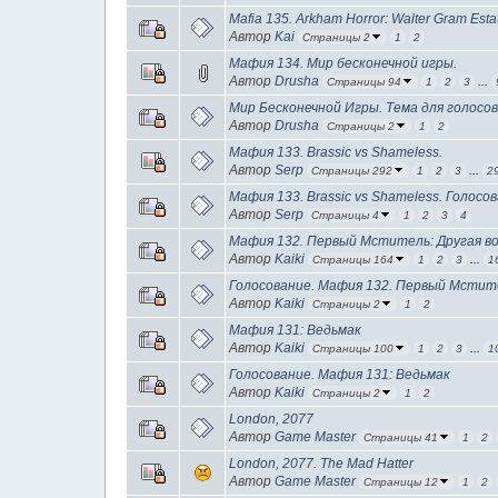
Mafia 135. Arkham Horror: Walter Gram Est
Автор
Kai
Страницы 2
1
2
Мафия 134. Мир бесконечной игры.
Автор
Drusha
Страницы 94
1
2
3
...
Мир Бесконечной Игры. Тема для голосов
Автор
Drusha
Страницы 2
1
2
Мафия 133. Brassic vs Shameless.
Автор
Serp
Страницы 292
1
2
3
...
2
Мафия 133. Brassic vs Shameless. Голосов
Автор
Serp
Страницы 4
1
2
3
4
Мафия 132. Первый Мститель: Другая в
Автор
Kaiki
Страницы 164
1
2
3
...
1
Голосование. Мафия 132. Первый Мстите
Автор
Kaiki
Страницы 2
1
2
Мафия 131: Ведьмак
Автор
Kaiki
Страницы 100
1
2
3
...
1
Голосование. Мафия 131: Ведьмак
Автор
Kaiki
Страницы 2
1
2
London, 2077
Автор
Game Master
Страницы 41
1
2
London, 2077. The Mad Hatter
Автор
Game Master
Страницы 12
1
2