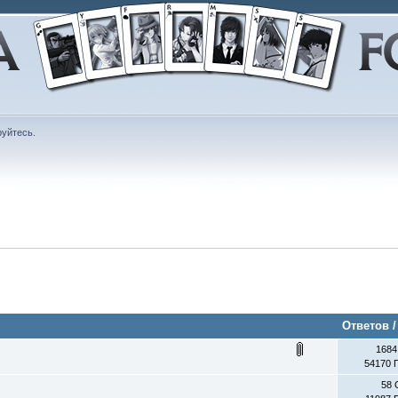
руйтесь
.
Ответов
1684
54170 
58 