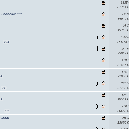
3835
87791 
. Голосование
82 
14004 
44 
13703 
5785
131165
...
193
2510
73967 
178
21897 
178
21946 
6
2114
61702 
.
71
124
19501 
5
276
26685 
...
10
вания.
35 
13870 