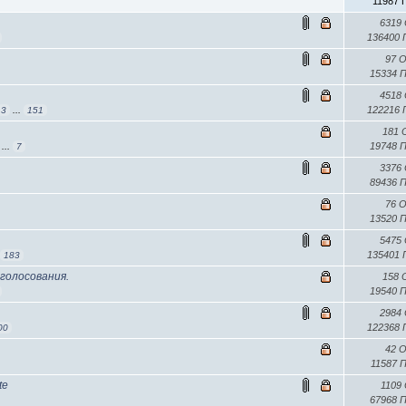
11987 
6319
136400
97 
15334 
4518
122216
3
...
151
181
19748 
...
7
3376
89436 
76 
13520 
5475
135401
.
183
голосования.
158
19540 
2984
122368
00
42 
11587 
te
1109
67968 