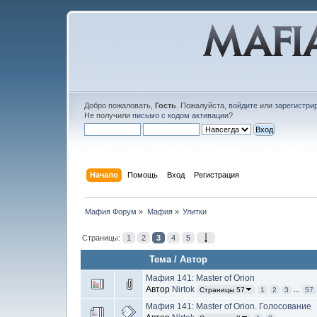
Добро пожаловать,
Гость
. Пожалуйста,
войдите
или
зарегистри
Не получили
письмо с кодом активации
?
Начало
Помощь
Вход
Регистрация
Мафия Форум
»
Мафия
»
Улитки
Страницы:
1
2
3
4
5
Тема
/
Автор
Мафия 141: Master of Orion
Автор
Nirtok
Страницы 57
1
2
3
...
57
Мафия 141: Master of Orion. Голосование