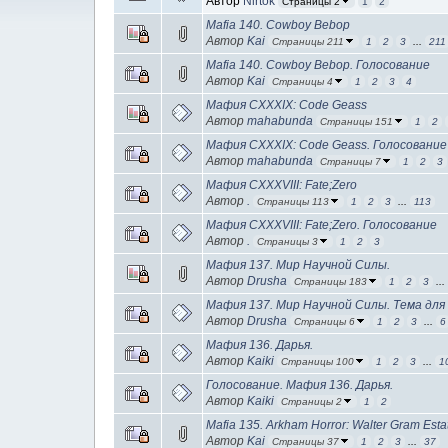
Автор
Nirtok
Страницы 2
1
2
Mafia 140. Cowboy Bebop
Автор
Kai
Страницы 211
1
2
3
...
211
Mafia 140. Cowboy Bebop. Голосование
Автор
Kai
Страницы 4
1
2
3
4
Мафия CXXXIX: Code Geass
Автор
mahabunda
Страницы 151
1
2
Мафия CXXXIX: Code Geass. Голосование
Автор
mahabunda
Страницы 7
1
2
3
Мафия CXXXVIII: Fate;Zero
Автор
.
Страницы 113
1
2
3
...
113
Мафия CXXXVIII: Fate;Zero. Голосование
Автор
.
Страницы 3
1
2
3
Мафия 137. Мир Научной Силы.
Автор
Drusha
Страницы 183
1
2
3
..
Мафия 137. Мир Научной Силы. Тема для 
Автор
Drusha
Страницы 6
1
2
3
...
6
Мафия 136. Дарья.
Автор
Kaiki
Страницы 100
1
2
3
...
1
Голосование. Мафия 136. Дарья.
Автор
Kaiki
Страницы 2
1
2
Mafia 135. Arkham Horror: Walter Gram Esta
Автор
Kai
Страницы 37
1
2
3
...
37