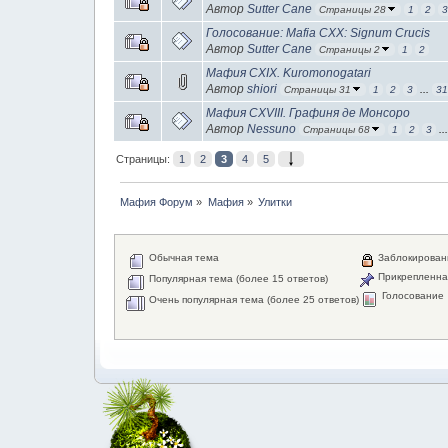
Автор
Sutter Cane
Страницы 28
1
2
Голосование: Mafia CXX: Signum Crucis
Автор
Sutter Cane
Страницы 2
1
2
Мафия CXIX. Kuromonogatari
Автор
shiori
Страницы 31
1
2
3
...
3
Мафия CXVIII. Графиня де Монсоро
Автор
Nessuno
Страницы 68
1
2
3
..
Страницы:
1
2
3
4
5
Мафия Форум
»
Мафия
»
Улитки
Обычная тема
Заблокирован
Прикрепленна
Популярная тема (более 15 ответов)
Голосование
Очень популярная тема (более 25 ответов)