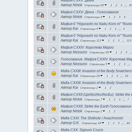
Мафия CXXV: Дюна
Автор
Nirtok
Страницы 65
1
2
3
...
6
Мафия CXXV: Дюна - Голосования
Автор
Nirtok
Страницы 4
1
2
3
4
Мафия 0 "Higurashi no Naku Koro ni" "Ког
Автор
Kai
Страницы 6
1
2
3
...
6
Мафия 0 "Higurashi no Naku Koro ni" "Ког
Автор
Kai
Страницы 113
1
2
3
...
113
Мафия CXXIV: Королева Марго
Автор
Nessuno
Страницы 95
1
2
3
..
Голосование. Мафия CXXIV: Королева Ма
Автор
Nessuno
Страницы 5
1
2
3
...
Mafia CXXIII: Invasion of the Body Snatche
Автор
Kai
Страницы 26
1
2
3
...
26
Mafia CXXIII: Invasion of the Body Snat
Автор
Kai
Страницы 2
1
2
Мафия CXXII (ЦеИксИксИксБи): Strike the 
Автор
Nirtok
Страницы 7
1
2
3
...
7
Мафия CXXII: Strike the Earth Голосование
Автор
Nirtok
Страницы 2
1
2
Mafia CXXI: The Shithole / Anachronoir
Автор
G.K.
Страницы 44
1
2
3
...
44
Mafia CXX: Signum Crucis