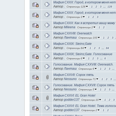
Мафия CXXX: Город, в котором меня нет
Автор
.
Страницы 128
1
2
3
...
128
Мафия CXXX: Город, в котором меня нет
Автор
.
Страницы 3
1
2
3
Мафия CXXX: Как я встретил вашу маму
Автор
Mileena
Страницы 2
1
2
Мафия CXXVIII: Overwatch
Автор
Ланташ
Страницы 193
1
2
3
Мафия CXXIX: Steins;Gate
Автор
.
Страницы 84
1
2
3
...
84
Мафия CXXIX; Steins;Gate. Голосование
Автор
.
Страницы 6
1
2
3
...
6
Голосование. Мафия CXXVIII: Overwatch.
Автор
Ланташ
Страницы 6
1
2
3
...
Мафия CXXVII: Сорок пять
Автор
Nessuno
Страницы 71
1
2
3
..
Голосование. Мафия CXXVII: Сорок пять
Автор
Nessuno
Страницы 5
1
2
3
...
Мафия CXXVI: EL Gran Hotel
Автор
godder137
Страницы 10
1
2
3
Мафия CXXVI: EL Gran Hotel. Тема голосо
Автор
godder137
Страницы 2
1
2