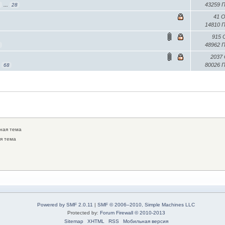
43259 
3
...
28
41 
14810 
915
48962 
1
2037
80026 
.
68
ная тема
я тема
Powered by SMF 2.0.11
|
SMF © 2006–2010, Simple Machines LLC
Protected by:
Forum Firewall © 2010-2013
Sitemap
XHTML
RSS
Мобильная версия