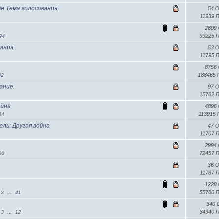
ate Тема голосования
54 
11939 
2809
99225 
94
ания.
53 
11795 
8756
188465
92
ание.
97 
15762 
ойна
4896
113915
64
ль: Другая война
47 
11707 
2994
72457 
00
36 
11787 
1228
55760 
3
...
41
340
34940 
3
...
12