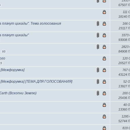
1933
67507 
5
111
18140 
да плачут цикады". Тема голосования
166
23117 
да плачут цикады"
3373
93008 
2823
84908 
.
95
рго
120
20527 
5
rs [Межфорумка]
767
43124 
chers [Межфорумка] [ТЕМА ДЛЯ ГОЛОСОВАНИЯ]
52 
13927 
Earth (Вскопни Землю)
200
25436 
40 
13360 
1295
52744 
819